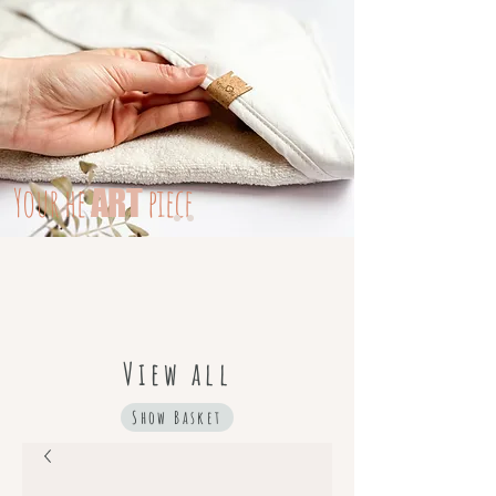
Your
he
piece
ART
View all
Show Basket