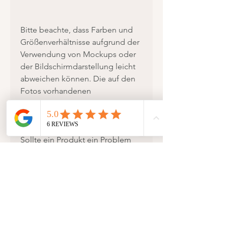
Bitte beachte, dass Farben und
Größenverhältnisse aufgrund der
Verwendung von Mockups oder
der Bildschirmdarstellung leicht
abweichen können. Die auf den
Fotos vorhandenen
Dekorationen sind nicht im
Lieferumfang enthalten.
Sollte ein Produkt ein Problem
aufweisen, bin ich steht’s bemüht
eine Lösung zu finden. Beachte
jedoch, dass Rücksendungen
und Umtausch nicht kostenlos
sind und der Rückversand von dir
übernommen werden muss.
Mehr dazu kannst du unter