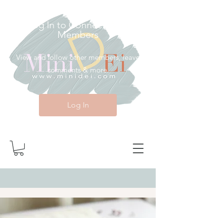
Log In to Connect With
Members
View and follow other members, leave
comments & more.
Log In