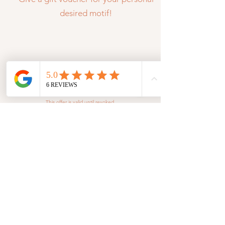
desired motif!
Your desired motifs will be individually created for you, in the
style of my animal illustrations. You will receive a print in your
desired size delivered to your home. If you would like more
information about delivery times, please contact me by email.
This offer is valid until revoked.