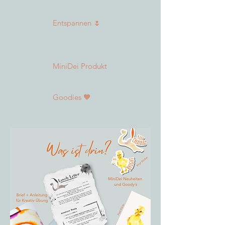
Entspannen 🌷
MiniDei Produkt
Goodies 🧡