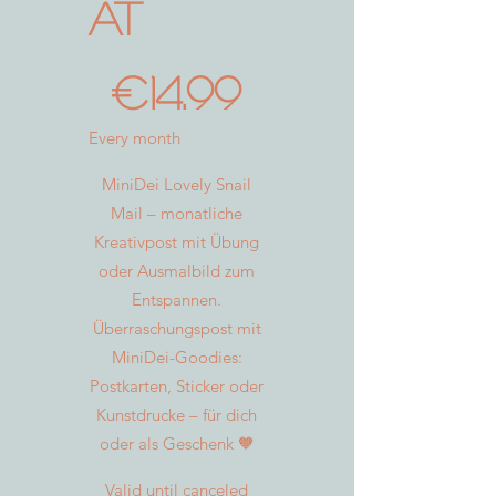
AT
€14.99
€
14.99
Every month
MiniDei Lovely Snail
Mail – monatliche
Kreativpost mit Übung
oder Ausmalbild zum
Entspannen.
Überraschungspost mit
MiniDei-Goodies:
Postkarten, Sticker oder
Kunstdrucke – für dich
oder als Geschenk 🧡
Valid until canceled