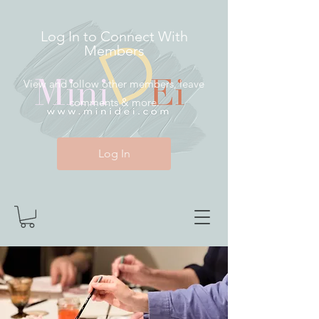
Log In to Connect With
Members
View and follow other members, leave
comments & more.
Log In