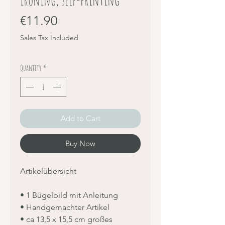
Price
€11.90
Sales Tax Included
Quantity
*
Add to Cart
Buy Now
Artikelübersicht
• 1 Bügelbild mit Anleitung
• Handgemachter Artikel
• ca 13,5 x 15,5 cm großes