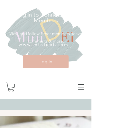
Log In to Connect With
Members
View and follow other members, leave
comments & more.
Log In