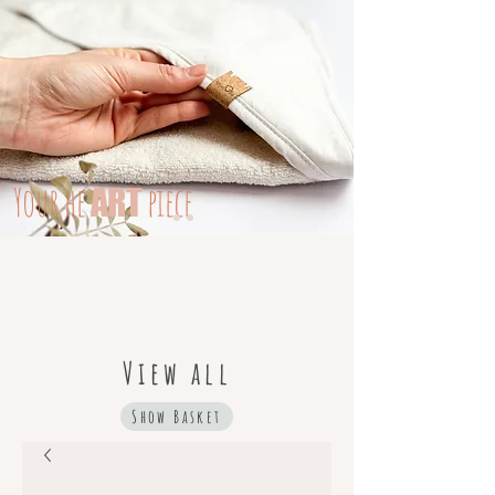
Your
he
piece
ART
View all
Show Basket