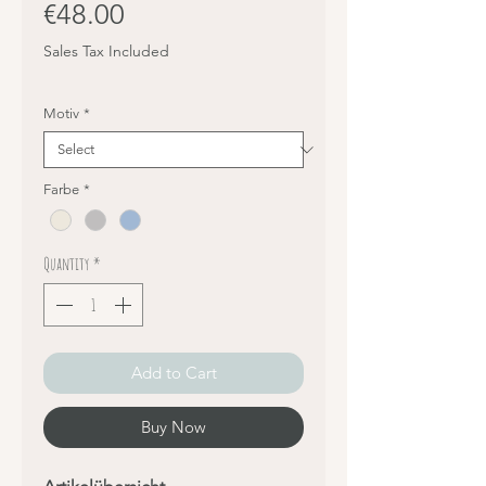
Price
€48.00
Sales Tax Included
Motiv
*
Farbe
*
Quantity
*
Add to Cart
Buy Now