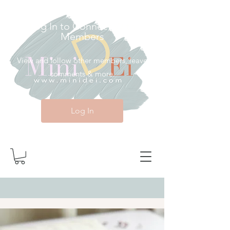
Log In to Connect With
Members
View and follow other members, leave
comments & more.
Log In