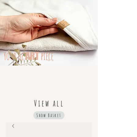
Your
he
piece
ART
View all
Show Basket