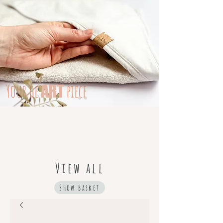
Your
he
piece
ART
View all
Show Basket