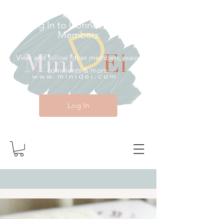
Log In to Connect With
Members
View and follow other members, leave
comments & more.
Log In