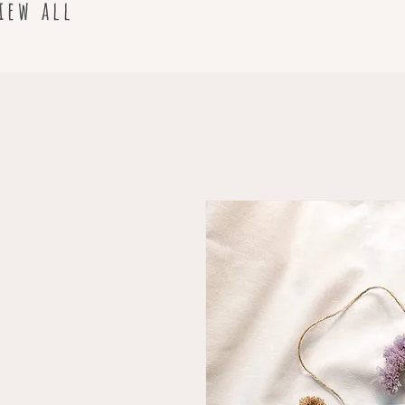
iew all