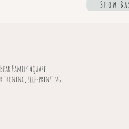
Show Ba
Bear Family Aquare
or ironing, self-printing