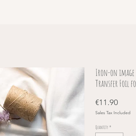
Iron-on image 
Transfer Foil f
Price
€11.90
Sales Tax Included
Quantity
*