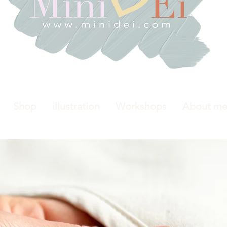
Shop
illustration
Workshops
About m