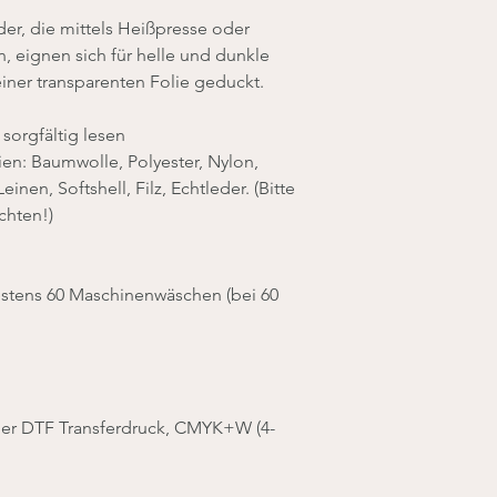
der, die mittels Heißpresse oder
 eignen sich für helle und dunkle
einer transparenten Folie geduckt.
sorgfältig lesen
ien: Baumwolle, Polyester, Nylon,
inen, Softshell, Filz, Echtleder. (Bitte
chten!)
estens 60 Maschinenwäschen (bei 60
ger DTF Transferdruck, CMYK+W (4-