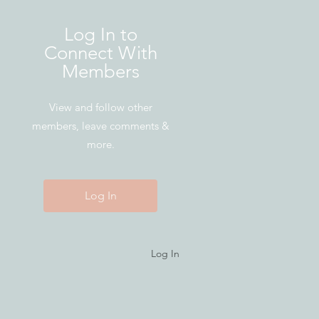
Log In to
Connect With
Members
View and follow other
members, leave comments &
more.
Log In
Log In