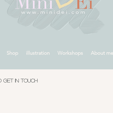
Shop
illustration
Workshops
About m
d get in touch