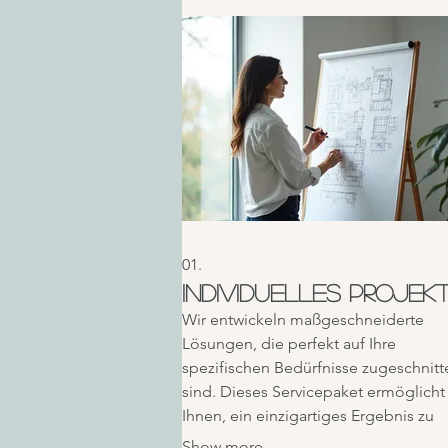
01.
Individuelles Projek
Wir entwickeln maßgeschneiderte
Lösungen, die perfekt auf Ihre
spezifischen Bedürfnisse zugeschnitt
sind. Dieses Servicepaket ermöglicht
Ihnen, ein einzigartiges Ergebnis zu
erzielen, das genau Ihren Vorstellung
Show more