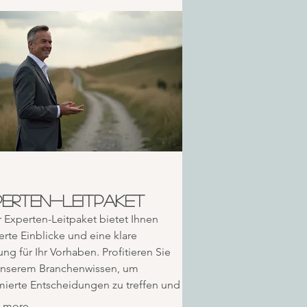
perten-Leitpaket
 Experten-Leitpaket bietet Ihnen
erte Einblicke und eine klare
ung für Ihr Vorhaben. Profitieren Sie
unserem Branchenwissen, um
mierte Entscheidungen zu treffen und
bestmöglichen Weg nach vorne zu
 more