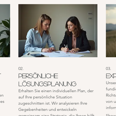
02.
03.
t
Persönliche
Ex
Unser
Lösungsplanung
fundi
Erhalten Sie einen individuellen Plan, der
en
Richt
auf Ihre persönliche Situation
 es
von 
zugeschnitten ist. Wir analysieren Ihre
infor
Gegebenheiten und entwickeln
en
den 
gemeinsam eine Strategie, die Ihnen hilft,
Show