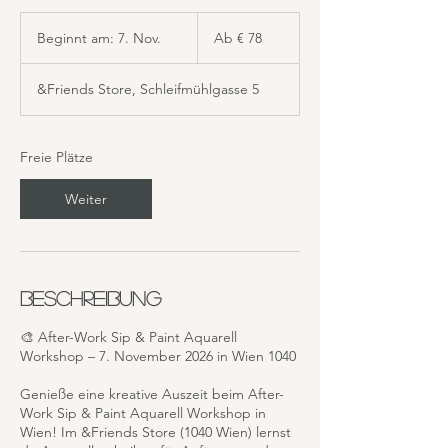
Ab
78
Beginnt am: 7. Nov.
B
Ab € 78
Euro
e
g
&Friends Store, Schleifmühlgasse 5
i
n
n
t
Freie Plätze
a
m
Weiter
:
7
.
N
o
Beschreibung
v
.
🎨 After-Work Sip & Paint Aquarell
Workshop – 7. November 2026 in Wien 1040
Genieße eine kreative Auszeit beim After-
Work Sip & Paint Aquarell Workshop in
Wien! Im &Friends Store (1040 Wien) lernst