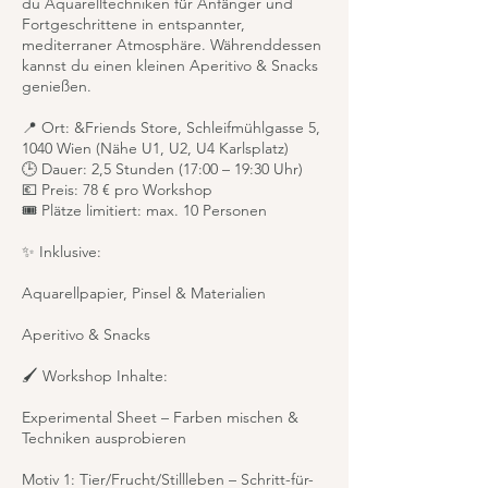
du Aquarelltechniken für Anfänger und
Fortgeschrittene in entspannter,
mediterraner Atmosphäre. Währenddessen
kannst du einen kleinen Aperitivo & Snacks
genießen.
📍 Ort: &Friends Store, Schleifmühlgasse 5,
1040 Wien (Nähe U1, U2, U4 Karlsplatz)
🕒 Dauer: 2,5 Stunden (17:00 – 19:30 Uhr)
💶 Preis: 78 € pro Workshop
🎟 Plätze limitiert: max. 10 Personen
✨ Inklusive:
Aquarellpapier, Pinsel & Materialien
Aperitivo & Snacks
🖌 Workshop Inhalte:
Experimental Sheet – Farben mischen &
Techniken ausprobieren
Motiv 1: Tier/Frucht/Stillleben – Schritt-für-