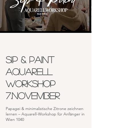
Sip & Paint
Aquarell
Workshop
7.November
Papagei & minimalistische Zitrone zeichnen
lernen – Aquarell-Workshop für Anfänger in
Wien 1040