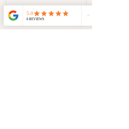
Weiter
Umbuchung & Kündigung
Bis 3 Wochen vor Kursbeginn: Volle
Rückerstattung der Kurskosten.
Bis 2 Wochen vor Kursbeginn: 50 % der
Kurskosten werden rückerstattet.
Weniger als 2 Wochen vor Kursbeginn:
Keine Rückerstattung möglich.
Umbuchung: