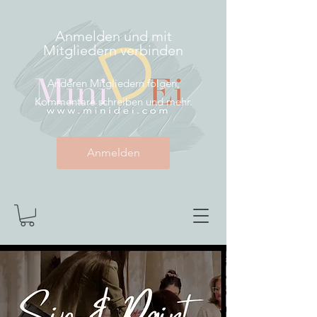
Anmelden und mit
Mitgliedern verbinden
Anderen Mitgliedern folgen,
Kommentare schreiben und mehr.
Anmelden