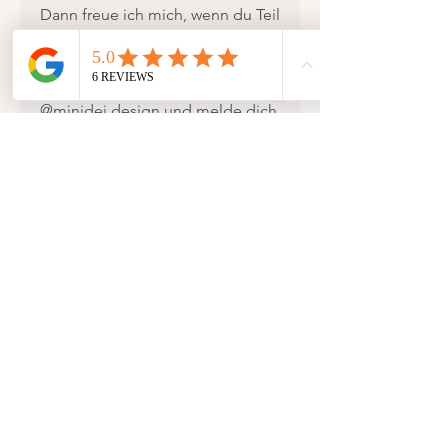
Dann freue ich mich, wenn du Teil
meiner Story bist!
Folge mir gerne auf Instagram
@minidei.design und melde dich
zum Newsletter an!
Ich freue mich schon sehr über
deine Bestellung oder erste
Kontaktaufnahme, falls du noch
Fragen hast!
Alles Liebe
Aline
——————
Handgefertigte Aquarell-