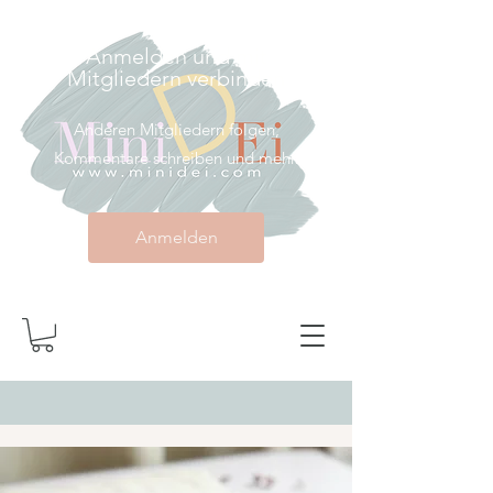
Anmelden und mit
Mitgliedern verbinden
Anderen Mitgliedern folgen,
Kommentare schreiben und mehr.
Anmelden