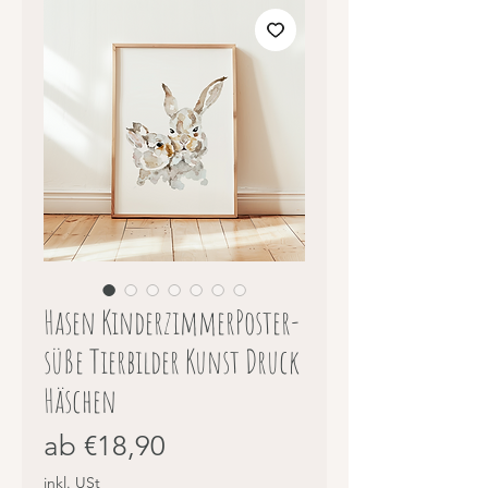
Hasen KinderzimmerPoster-
süße Tierbilder Kunst Druck
Häschen
Sale-
ab
€18,90
Preis
inkl. USt