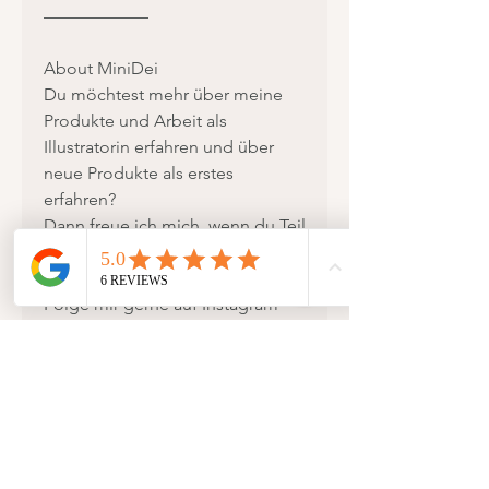
——————
About MiniDei
Du möchtest mehr über meine
Produkte und Arbeit als
Illustratorin erfahren und über
neue Produkte als erstes
erfahren?
Dann freue ich mich, wenn du Teil
meiner Story bist!
Folge mir gerne auf Instagram
@minidei.design und schaue auf
meiner Webseite vorbei:
www.MiniDei.com
Ich freue mich schon sehr über
deine Bestellung oder erste
Kontaktaufnahme, falls du noch