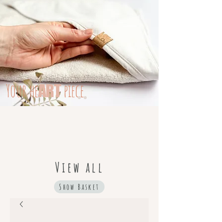
Your
he
piece
ART
View all
Show Basket