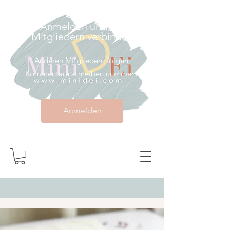
Anmelden und mit
Mitgliedern verbinden
Anderen Mitgliedern folgen,
Kommentare schreiben und mehr.
Anmelden