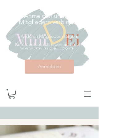
Anmelden und mit
Mitgliedern verbinden
Anderen Mitgliedern folgen,
Kommentare schreiben und mehr.
Anmelden