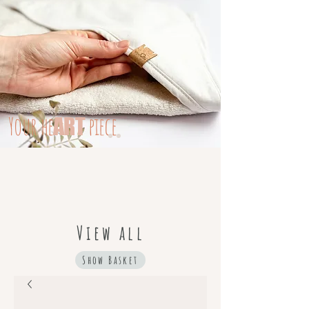
Your
he
piece
ART
View all
Show Basket