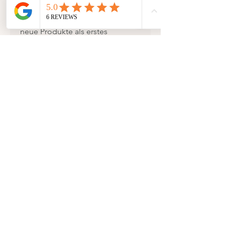
Produkte und Arbeit als
Illustratorin erfahren und über
neue Produkte als erstes
erfahren?
Dann freue ich mich, wenn du Teil
meiner Story bist!
Folge mir gerne auf Instagram
@minidei.design und schaue auf
meiner Webseite vorbei:
www.MiniDei.com
Ich freue mich schon sehr über
deine Bestellung oder erste
Kontaktaufnahme, falls du noch
Fragen hast!
Alles Liebe
Aline
PS :
Viele der Postermotive findest du