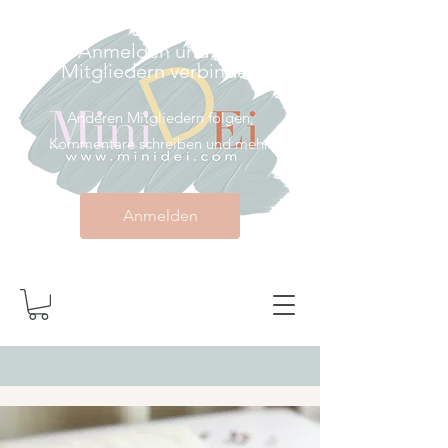
Anmelden und mit
Mitgliedern verbinden
Anderen Mitgliedern folgen,
Kommentare schreiben und mehr.
Anmelden