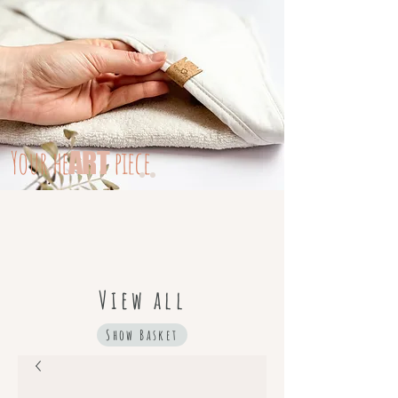
Your
he
piece
ART
View all
Show Basket