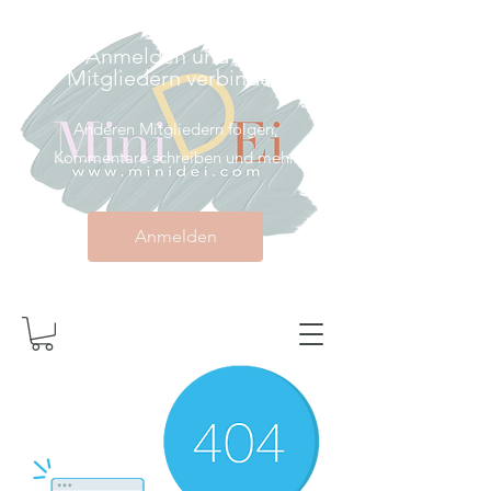
Anmelden und mit
Mitgliedern verbinden
Anderen Mitgliedern folgen,
Kommentare schreiben und mehr.
Anmelden