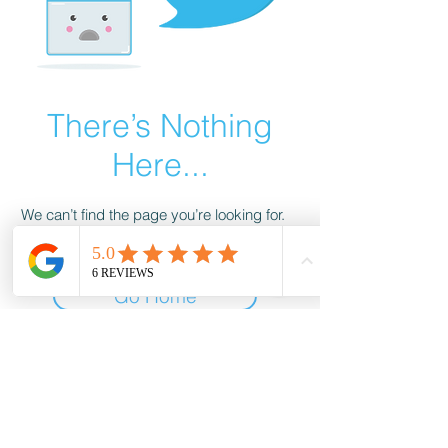
There’s Nothing
Here...
We can’t find the page you’re looking for.
Check the URL, or head back home.
Go Home
MiniDei Design - Aline AimÉe
Schaefer
Datenschutz